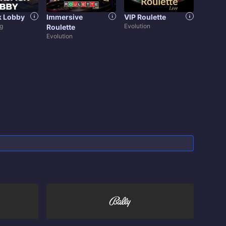
k Lobby
Immersive
VIP Roulette
g
Evolution
Roulette
Evolution