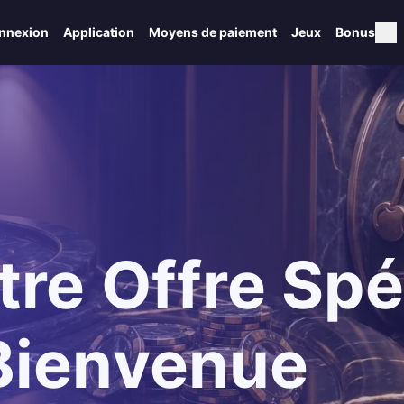
nnexion
Application
Moyens de paiement
Jeux
Bonus
tre Offre Spé
Bienvenue