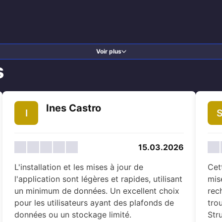
Voir plus
s
Ines Castro
I
15.03.2026
L'installation et les mises à jour de
Cet
l'application sont légères et rapides, utilisant
mis
un minimum de données. Un excellent choix
rec
pour les utilisateurs ayant des plafonds de
tro
données ou un stockage limité.
Str