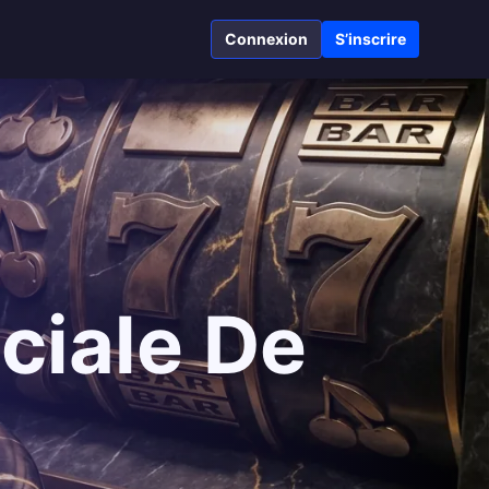
Connexion
S’inscrire
ciale De