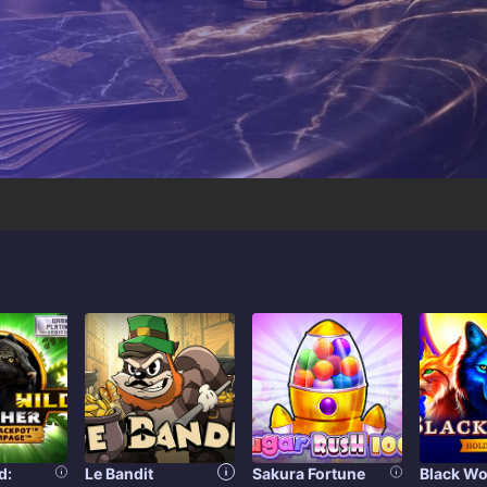
d:
Le Bandit
Sakura Fortune
Black Wo