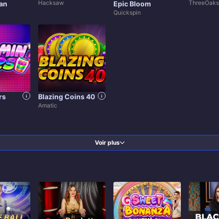
Hacksaw
ThreeOaks
an
Epic Bloom
Quickspin
rs
Blazing Coins 40
Amatic
Voir plus