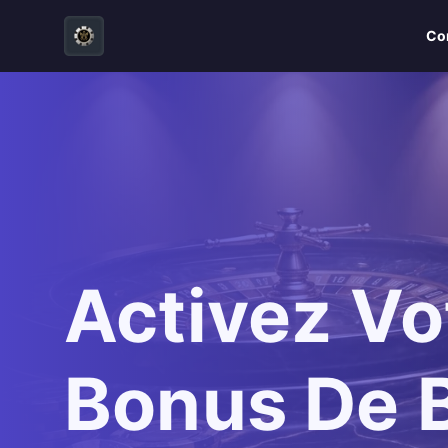
Co
Activez Vo
Bonus De 