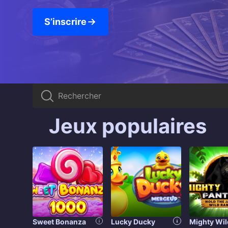
S’inscrire
Jeux populaires
Sweet Bonanza
Lucky Ducky
Mighty Wil