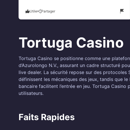
Utile
Partager
Tortuga Casino
Tortuga Casino se positionne comme une plateforme
d’Azurolongo N.V., assurant un cadre structuré pou
live dealer. La sécurité repose sur des protocole
définissent les mécaniques des jeux, tandis que le
bancaire facilitent l’entrée en jeu. Tortuga Casino 
utilisateurs.
Faits Rapides