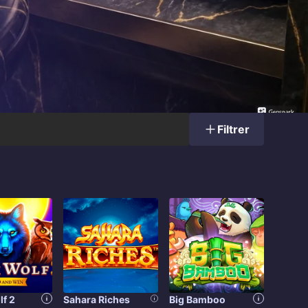
Filtrer
lf 2
Sahara Riches
Big Bamboo